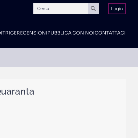
Search Button
Search
Login
for:
DITRICE
RECENSIONI
PUBBLICA CON NOI
CONTATTACI
Quaranta