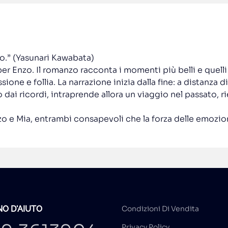
lo.” (Yasunari Kawabata)
per Enzo. Il romanzo racconta i momenti più belli e quelli
ione e follia. La narrazione inizia dalla fine: a distanza d
i ricordi, intraprende allora un viaggio nel passato, riev
zo e Mia, entrambi consapevoli che la forza delle emozion
O D'AIUTO
Condizioni Di Vendita
Privacy Policy