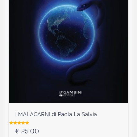
I MALACARNI di Paola La Salvia
Valutato
5.00
su 5
€
25,00