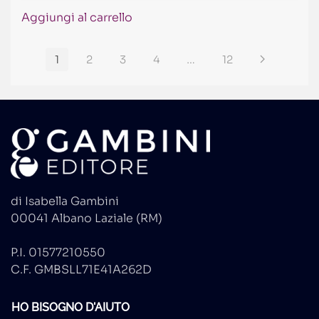
Aggiungi al carrello
1
2
3
4
…
12
di Isabella Gambini
00041 Albano Laziale (RM)
P.I. 01577210550
C.F. GMBSLL71E41A262D
HO BISOGNO D'AIUTO