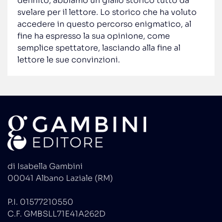
definito; abbiamo un giallo storico tutto da
svelare per il lettore. Lo storico che ha voluto
accedere in questo percorso enigmatico, al
fine ha espresso la sua opinione, come
semplice spettatore, lasciando alla fine al
lettore le sue convinzioni.
di Isabella Gambini
00041 Albano Laziale (RM)
P.I. 01577210550
C.F. GMBSLL71E41A262D