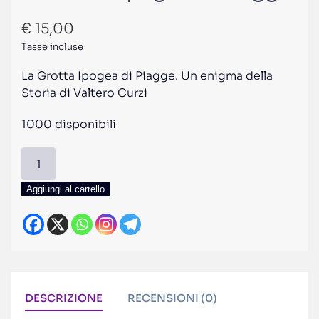
€
15,00
Tasse incluse
La Grotta Ipogea di Piagge. Un enigma della
Storia di Valtero Curzi
1000 disponibili
La
Grotta
Ipogea
Aggiungi al carrello
di
Piagge
quantità
DESCRIZIONE
RECENSIONI (0)