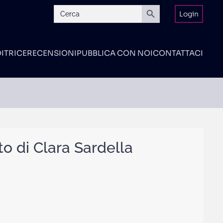
Search Button
Search
Login
for:
DITRICE
RECENSIONI
PUBBLICA CON NOI
CONTATTACI
o di Clara Sardella