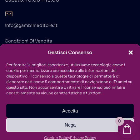
info@gambinieditore.it
Condizioni Di Vendita
Gestisci Consenso
Privacy Policy
Cookie Policy
Per fornire le migliori esperienze, utilizziamo tecnologie come i
cookie per memorizzare e/o accedere alle informazioni del
Contatti
dispositivo. Il consenso a queste tecnologie ci permetterà di
elaborare dati come il comportamento di navigazione o ID unici su
questo sito. Non acconsentire o ritirare il consenso può influire
negativamente su alcune caratteristiche e funzioni.
Accetta
Copyright © 2021
Gambini Editore
. All Rights Reserved.
0
Nega
Cookie Policy
Privacy Policy