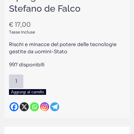
Stefano de Falco
€
17,00
Tasse incluse
Rischi e minacce del potere delle tecnologie
gestite da uomini-Stato
997 disponibili
Il
progresso
Muskilista
Aggiungi al carrello
di
Stefano
de
Falco
quantità