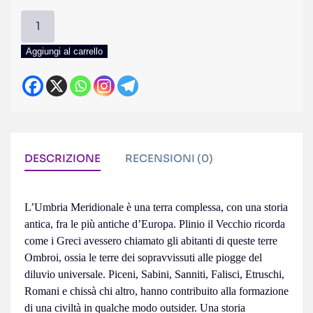
Briganti,
eretici,
ciclopi
Aggiungi al carrello
e
mammalucchi.
Camminare
piano
nell'Umbria
meridionale
DESCRIZIONE
RECENSIONI (0)
quantità
L’Umbria Meridionale è una terra complessa, con una storia
antica, fra le più antiche d’Europa. Plinio il Vecchio ricorda
come i Greci avessero chiamato gli abitanti di queste terre
Ombroi, ossia le terre dei sopravvissuti alle piogge del
diluvio universale. Piceni, Sabini, Sanniti, Falisci, Etruschi,
Romani e chissà chi altro, hanno contribuito alla formazione
di una civiltà in qualche modo outsider. Una storia