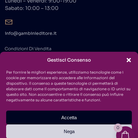
Lunedì – Venerdì: 9:00-19:00
Sabato: 10:00 – 13:00
info@gambinieditore.it
Condizioni Di Vendita
Gestisci Consenso
Privacy Policy
Cookie Policy
Per fornire le migliori esperienze, utilizziamo tecnologie come i
cookie per memorizzare e/o accedere alle informazioni del
Contatti
dispositivo. Il consenso a queste tecnologie ci permetterà di
elaborare dati come il comportamento di navigazione o ID unici su
questo sito. Non acconsentire o ritirare il consenso può influire
negativamente su alcune caratteristiche e funzioni.
Accetta
Copyright © 2021
Gambini Editore
. All Rights Reserved.
0
Nega