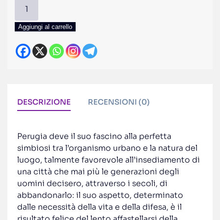
Perugia.
La
città
Aggiungi al carrello
perfetta.
Tra
passato
e
futuro,
tra
DESCRIZIONE
RECENSIONI (0)
natura
e
arte
Perugia deve il suo fascino alla perfetta
quantità
simbiosi tra l’organismo urbano e la natura del
luogo, talmente favorevole all’insediamento di
una città che mai più le generazioni degli
uomini decisero, attraverso i secoli, di
abbandonarlo: il suo aspetto, determinato
dalle necessità della vita e della difesa, è il
risultato felice del lento affastellarsi della