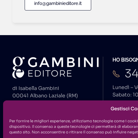
info@gambinieditore.it
HO BISOGN
34
Lunedì – V
di Isabella Gambini
Sabato: 10
00041 Albano Laziale (RM)
Gestisci C
info@
P.I. 01577210550
C.F. GMBSLL71E41A262D
Per fornire le migliori esperienze, utilizziamo tecnologie come i coo
dispositivo. Il consenso a queste tecnologie ci permetterà di elabora
questo sito. Non acconsentire o ritirare il consenso può influire nega