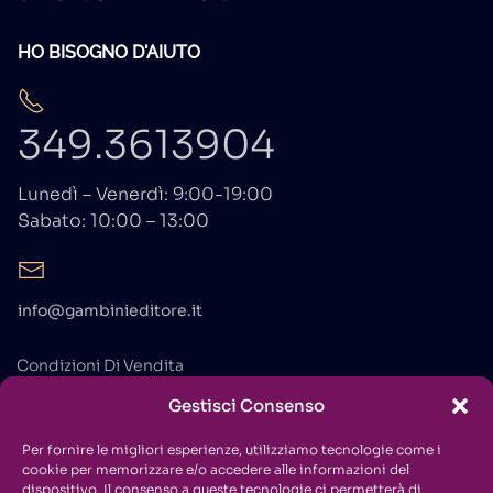
HO BISOGNO D'AIUTO
349.3613904
Lunedì – Venerdì: 9:00-19:00
Sabato: 10:00 – 13:00
info@gambinieditore.it
Condizioni Di Vendita
Gestisci Consenso
Privacy Policy
Cookie Policy
Per fornire le migliori esperienze, utilizziamo tecnologie come i
cookie per memorizzare e/o accedere alle informazioni del
Contatti
dispositivo. Il consenso a queste tecnologie ci permetterà di