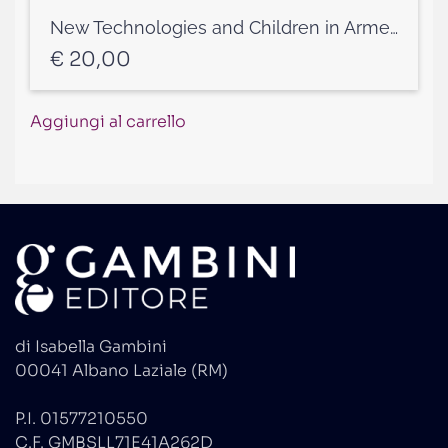
New Technologies and Children in Armed Conflict a cura di Laura Guercio e Fausto Pocar
€
20,00
Aggiungi al carrello
di Isabella Gambini
00041 Albano Laziale (RM)
P.I. 01577210550
C.F. GMBSLL71E41A262D