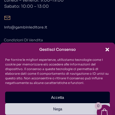
Lunedì – Venerdì: 9:00-19:00
Sabato: 10:00 – 13:00
info@gambinieditore.it
Condizioni Di Vendita
Privacy Policy
Gestisci Consenso
Cookie Policy
Per fornire le migliori esperienze, utilizziamo tecnologie come i
cookie per memorizzare e/o accedere alle informazioni del
Contatti
dispositivo. Il consenso a queste tecnologie ci permetterà di
elaborare dati come il comportamento di navigazione o ID unici su
questo sito. Non acconsentire o ritirare il consenso può influire
negativamente su alcune caratteristiche e funzioni.
Accetta
Copyright © 2021
Gambini Editore
. All Rights Reserved.
0
Nega